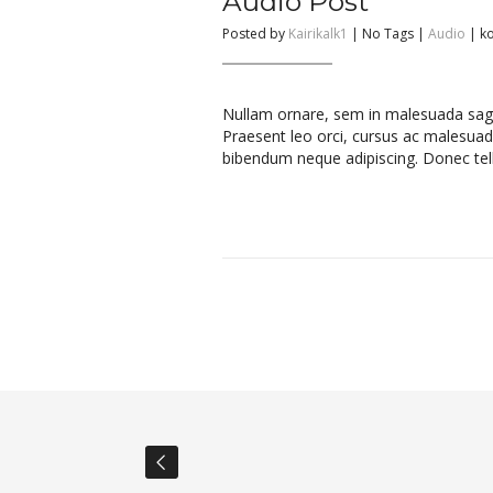
Audio Post
A
Posted by
Kairikalk1
| No Tags |
Audio
|
ko
Po
Nullam ornare, sem in malesuada sagi
Praesent leo orci, cursus ac malesuada
bibendum neque adipiscing. Donec tell