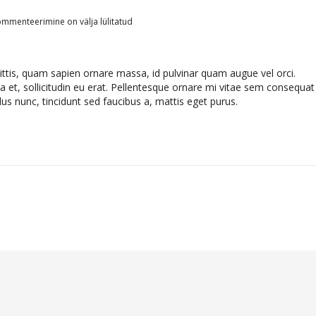
udio
mmenteerimine on välja lülitatud
st
ttis, quam sapien ornare massa, id pulvinar quam augue vel orci.
 et, sollicitudin eu erat. Pellentesque ornare mi vitae sem consequat
us nunc, tincidunt sed faucibus a, mattis eget purus.