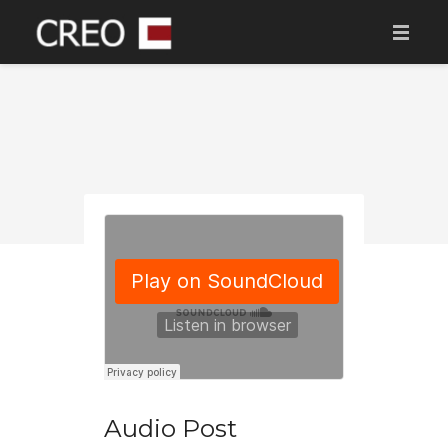
AVALEHT
MEIST
MÜÜGIS ARENDUSED
TULEKUL
MÜÜDUD ARENDUSED
KONTAKT
TOETAME
Audio Post