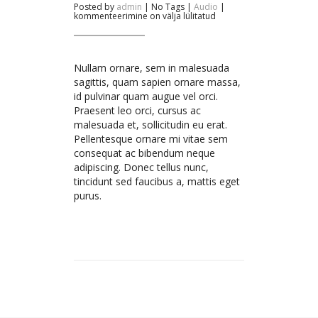
Audio
Posted by
admin
| No Tags |
Audio
|
Post
kommenteerimine on välja lülitatud
Nullam ornare, sem in malesuada
sagittis, quam sapien ornare massa,
id pulvinar quam augue vel orci.
Praesent leo orci, cursus ac
malesuada et, sollicitudin eu erat.
Pellentesque ornare mi vitae sem
consequat ac bibendum neque
adipiscing. Donec tellus nunc,
tincidunt sed faucibus a, mattis eget
purus.